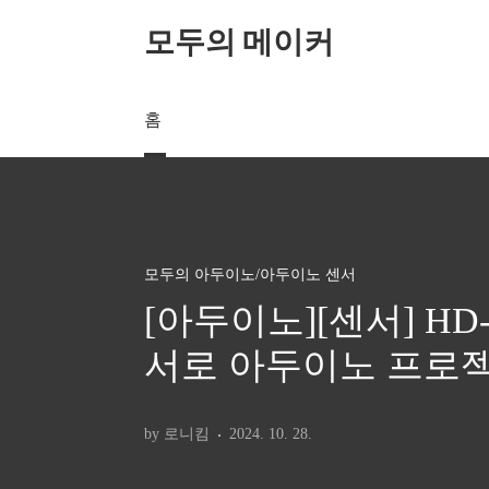
본문 바로가기
모두의 메이커
홈
모두의 아두이노/아두이노 센서
[아두이노][센서] H
서로 아두이노 프로
by 로니킴
2024. 10. 28.