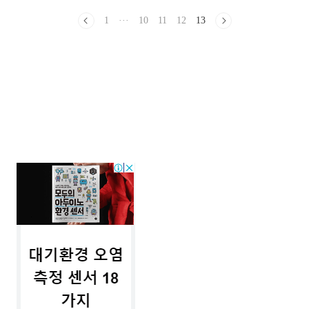
WIFIArduino MKR1000 은 Zero와 Wi-Fi
1
···
10
11
12
13
Shield의 기능을 결합한 강력한 보드이다. 네
트워킹에 대한 최소한의 이전 경험으로 IoT
프로젝트를 설계하려는 제조업체에게 이상
적인 솔루션이다. Arduino MKR1000 WIFI
구입하기 다음과 같이 네이버에서 구입할 수
있다. Arduino MKR1000 WIFI 구성 아두
이노 MKR1000은 Atmel의 기반으로 실제를
제공하고 networking.It에서 최소한의 이전 경
험과 자..