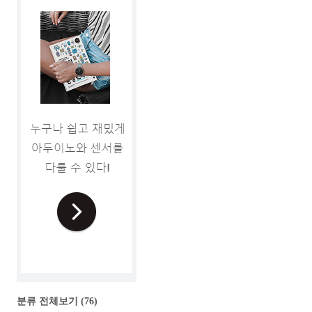
분류 전체보기
(76)