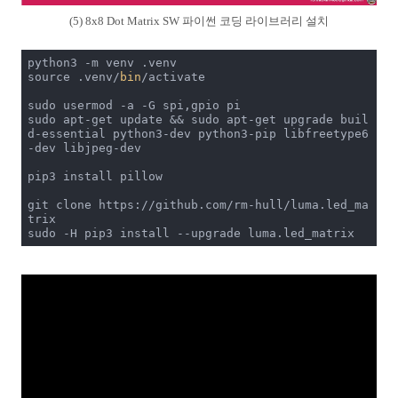
(5) 8x8 Dot Matrix SW 파이썬 코딩 라이브러리 설치
python3 -m venv .venv 

source .venv/
bin
/activate 

sudo usermod -a -G spi,gpio pi

sudo apt-get update && sudo apt-get upgrade buil
d-essential python3-dev python3-pip libfreetype6
-dev libjpeg-dev

pip3 install pillow

git clone https://github.com/rm-hull/luma.led_ma
trix 

sudo -H pip3 install --upgrade luma.led_matrix