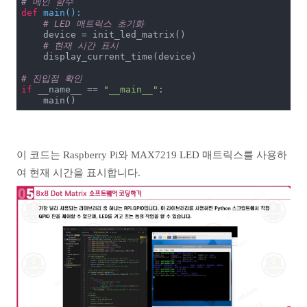
# 메인 함수
def
main
():
# LED 매트릭스 초기화
    device = init_led_matrix()

# 현재 시간 표시
    display_current_time(device)

# 진입점 확인
if
 __name__ == 
"__main__"
:

    main()
이 코드는 Raspberry Pi와 MAX7219 LED 매트릭스를 사용하
여 현재 시간을 표시합니다.