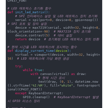
CP437_FONT

# LED 매트릭스 초기화 함수
def
init_led_matrix
():
# SPI 인터페이스 설정 및 LED 매트릭스 장치 초기화
    serial = spi(port=
0
, device=
0
, gpio=noop())  
# SPI 포트 및 장치 설정
    device = max7219(serial, width=
32
, height=
8
, 
block_orientation=-
90
)  
# MAX7219 장치 초기화
    device.contrast(
5
)  
# 대비 설정
return
 device  
# 초기화된 LED 매트릭스 장치 반환
# 현재 시간을 LED 매트릭스에 표시하는 함수
def
display_current_time
(
device
):
    virtual = viewport(device, width=
32
, height=
16
)  
# LED 매트릭스에 가상 화면 생성
try
:

while
True
:

with
 canvas(virtual) 
as
 draw:

# 현재 시간 표시
                text(draw, (
0
, 
1
), datetime.now
().strftime(
'%I:%M'
), fill=
"white"
, font=proport
ional(CP437_FONT))

except
 KeyboardInterrupt:

        GPIO.cleanup()  
# KeyboardInterrupt 발생 
시 GPIO 리소스 정리