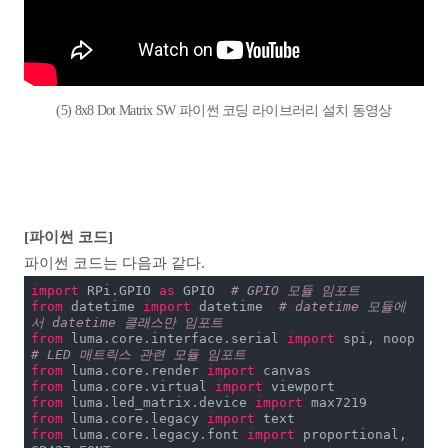
(5) 8x8 Dot Matrix SW 파이썬 코딩 라이브러리 설치 동영상
[파이썬 코드]
파이썬 코드는 다음과 같다.
import
 RPi.GPIO 
as
 GPIO  
# GPIO 모듈 임포트
from
 datetime 
import
 datetime  
# datetime 모듈에
서 datetime 클래스만 임포트
from
 luma.core.interface.serial 
import
 spi, noop  
# LED 매트릭스 관련 모듈 임포트
from
 luma.core.render 
import
from
 luma.core.virtual 
import
from
 luma.led_matrix.device 
import
from
 luma.core.legacy 
import
from
 luma.core.legacy.font 
import
 proportional, 