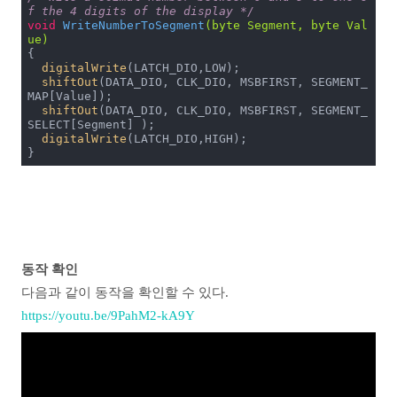
f the 4 digits of the display */
void
WriteNumberToSegment
(byte Segment, byte Val
ue)
{

digitalWrite
(LATCH_DIO,LOW); 

shiftOut
(DATA_DIO, CLK_DIO, MSBFIRST, SEGMENT_
MAP[Value]);

shiftOut
(DATA_DIO, CLK_DIO, MSBFIRST, SEGMENT_
SELECT[Segment] );

digitalWrite
(LATCH_DIO,HIGH);    

}
동작 확인
다음과 같이 동작을 확인할 수 있다.
https://youtu.be/9PahM2-kA9Y