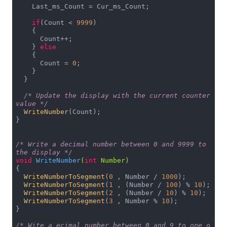
    Last_ms_Count = Cur_ms_Count;

if
(Count < 
9999
)

    {

      Count++;

    } 
else
    {

      Count = 
0
;

    }

  }

/* Update the display with the current counter 
value */
WriteNumber
(Count);

}

/* Write a decimal number between 0 and 9999 to 
the display */
void
WriteNumber
(
int
 Number)
{

WriteNumberToSegment
(
0
 , Number / 
1000
);

WriteNumberToSegment
(
1
 , (Number / 
100
) % 
10
);

WriteNumberToSegment
(
2
 , (Number / 
10
) % 
10
);

WriteNumberToSegment
(
3
 , Number % 
10
);

}

/* Wite a ecimal number between 0 and 9 to one o