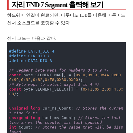
자리 FND 7 Segment 출력해 보기
하드웨어 연결이 완료되면, 아두이노 IDE를 이용해 아두이노
센서 소스코드를 코딩할 수 있다.
센서 코드는 다음과 같다.
#
define
 LATCH_DIO 4
#
define
 CLK_DIO 7
#
define
 DATA_DIO 8
/* Segment byte maps for numbers 0 to 9 */
const
 byte SEGMENT_MAP[] = {
0xC0
,
0xF9
,
0xA4
,
0xB0
,
0x99
,
0x92
,
0x82
,
0xF8
,
0X80
,
0X90
/* Byte maps to select digit 1 to 4 */
const
 byte SEGMENT_SELECT[] = {
0xF1
,
0xF2
,
0xF4
,
0x
F8
};

unsigned
long
 Cur_ms_Count; 
// Stores the curren
t time in ms
unsigned
long
 Last_ms_Count; 
// Stores the last 
time in ms the counter was last updated
int
 Count; 
// Stores the value that will be disp
layed