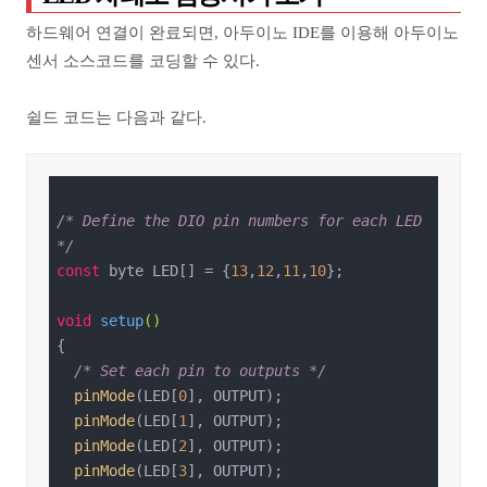
하드웨어 연결이 완료되면, 아두이노 IDE를 이용해 아두이노
센서 소스코드를 코딩할 수 있다.
쉴드 코드는 다음과 같다.
/* Define the DIO pin numbers for each LED 
*/
const
 byte LED[] = {
13
,
12
,
11
,
10
};

void
setup
()
{

/* Set each pin to outputs */
pinMode
(LED[
0
], OUTPUT);

pinMode
(LED[
1
], OUTPUT);

pinMode
(LED[
2
], OUTPUT);

pinMode
(LED[
3
], OUTPUT);
