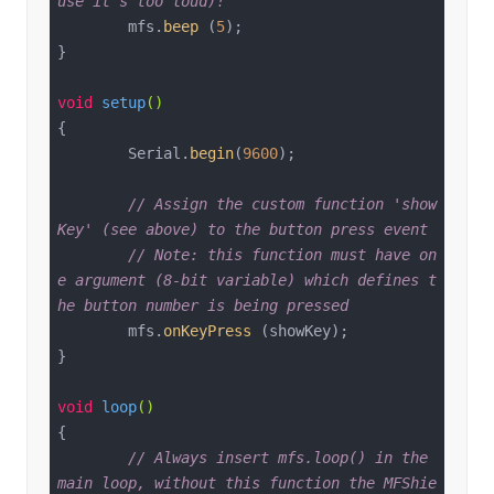
use it's too loud)!
	mfs.
beep
 (
5
);

}

void
setup
()
{

	Serial.
begin
(
9600
);

// Assign the custom function 'show
Key' (see above) to the button press event
// Note: this function must have on
e argument (8-bit variable) which defines t
he button number is being pressed
	mfs.
onKeyPress
 (showKey);

}

void
loop
()
{

// Always insert mfs.loop() in the 
main loop, without this function the MFShie