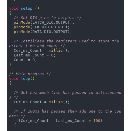
void
setup
()
{

/* Set DIO pins to outputs */
pinMode
(LATCH_DIO,OUTPUT);

pinMode
(CLK_DIO,OUTPUT);

pinMode
(DATA_DIO,OUTPUT); 

/* Initiliase the registers used to store the 
crrent time and count */
  Cur_ms_Count = 
millis
();

  Last_ms_Count = 
0
;

  Count = 
0
;

}

/* Main program */
void
loop
()
{

/* Get how much time has passed in millisecond
s */
  Cur_ms_Count = 
millis
();

/* If 100ms has passed then add one to the cou
nter */
if
(Cur_ms_Count - Last_ms_Count > 
100
)

  {
