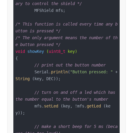
ary to control the shield */
	MFShield mfs;

/* This function is called every time any b
utton is pressed */
/* The only argument means the number of th
e button pressed */
void
showKey
(
uint8_t
 key)
{

// print out the button number
	Serial.
println
(
"Button pressed: "
 + 
String
 (key, DEC));

// turn on and off a led which has 
the number equal to the button's number
	mfs.
setLed
 (key, !mfs.
getLed
 (ke
y));

// make a short beep for 5 ms (beca