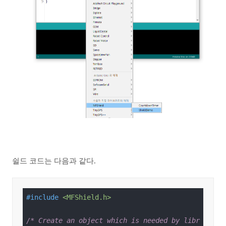
쉴드 코드는 다음과 같다.
#
include
<MFShield.h>
/* Create an object which is needed by libr