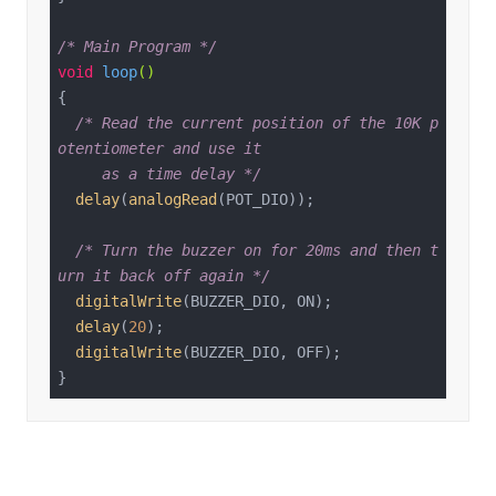
/* Main Program */
void
loop
()
{

/* Read the current position of the 10K p
otentiometer and use it 

     as a time delay */
delay
(
analogRead
(POT_DIO));

/* Turn the buzzer on for 20ms and then t
urn it back off again */
digitalWrite
(BUZZER_DIO, ON);

delay
(
20
);

digitalWrite
(BUZZER_DIO, OFF);

}