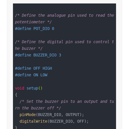
/* Define the analogue pin used to read the 
potentiometer */
#
define
 POT_DIO 0
/* Define the digital pin used to control t
he buzzer */
#
define
 BUZZER_DIO 3
#
define
 OFF HIGH
#
define
 ON LOW
void
setup
()
{

/* Set the buzzer pin to an output and tu
rn the buzzer off */
pinMode
(BUZZER_DIO, OUTPUT);

digitalWrite
(BUZZER_DIO, OFF);

}
