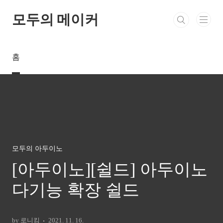
본문 바로가기
모두의 메이커
홈
모두의 아두이노
[아두이노][쉴드] 아두이노
다기능 확장 쉴드
by 로니킴
2021. 11. 16.