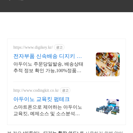
https://www.digikey.kr/
광고
전자부품 신속배송 디지키 6
만원이상 무료배송,당일발송
아두이노 주문당일발송, 배송상태
추적 정보 확인 가능,100%정품판
매,초특가!
http://www.codingkit.co.kr
광고
아두이노 교육킷 펌테크
스마트폰으로 제어하는 아두이노
교육킷, 예제소스 및 소스분석이
담긴 그림위주 메뉴얼