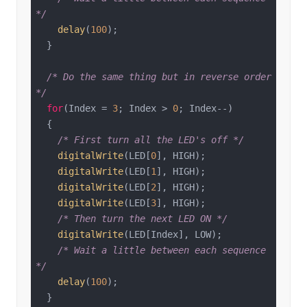
*/
delay
(
100
);   

  }

/* Do the same thing but in reverse order 
*/
for
(Index = 
3
; Index > 
0
; Index--)

  {

/* First turn all the LED's off */
digitalWrite
(LED[
0
], HIGH);

digitalWrite
(LED[
1
], HIGH);

digitalWrite
(LED[
2
], HIGH);

digitalWrite
(LED[
3
], HIGH);

/* Then turn the next LED ON */
digitalWrite
(LED[Index], LOW);

/* Wait a little between each sequence 
*/
delay
(
100
);   

  }
