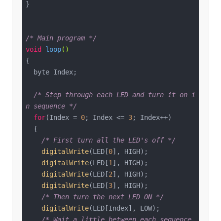
}

/* Main program */
void
loop
()
{

  byte Index;

/* Step through each LED and turn it on i
n sequence */
for
(Index = 
0
; Index <= 
3
; Index++)

  {

/* First turn all the LED's off */
digitalWrite
(LED[
0
], HIGH);

digitalWrite
(LED[
1
], HIGH);

digitalWrite
(LED[
2
], HIGH);

digitalWrite
(LED[
3
], HIGH);

/* Then turn the next LED ON */
digitalWrite
(LED[Index], LOW);

/* Wait a little between each sequence 