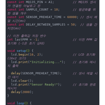
const
int
 MQ135_PIN = A1;          
// MQ135 센서
가 연결된 아날로그 핀
const
int
 SAMPLE_COUNT = 
10
;       
// 평균화를 위
한 샘플 개수
const
int
 SENSOR_PREHEAT_TIME = 
60000
; 
// 센서 예
열 시간(ms)
const
int
 DELAY_BETWEEN_SAMPLES = 
50
;  
// 샘플 간 
지연(ms)
// 이전 출력값 저장 변수
int
 lastPPM = 
-1
;                  
// 이전 PPM 값 
초기화 (-1은 초기 상태)
void
setup
()
{

  lcd.
begin
(
16
, 
2
);                
// LCD 초기화 
(16x2 크기)
  lcd.
print
(
"Initializing..."
);    
// 초기화 메시
지 출력
delay
(SENSOR_PREHEAT_TIME);      
// 센서 예열 시
간 대기
  lcd.
clear
();

  lcd.
print
(
"Sensor Ready!"
);      
// 초기화 완료 
메시지
delay
(
2000
);

}

void
loop
()
{
