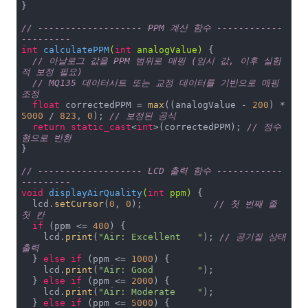
}

// ------------------- PPM 계산 함수 ------------
---------
int
calculatePPM
(
int
 analogValue)
{

// 아날로그 값을 PPM 범위로 매핑 (임시 값, 이후 실험
적 보정 필요)
// MQ135 데이터시트 또는 교정 데이터를 기반으로 매핑 
조정
float
 correctedPPM = 
max
((analogValue - 
200
) * 
5000
 / 
823
, 
0
); 
// 보정된 공식
return
static_cast
<
int
>(correctedPPM); 
// 정수
형으로 반환
}

// ------------------- LCD 출력 함수 ------------
---------
void
displayAirQuality
(
int
 ppm)
{

  lcd.
setCursor
(
0
, 
0
);             
// 첫 번째 줄 
첫 칸
if
 (ppm <= 
400
) {

    lcd.
print
(
"Air: Excellent   "
); 
// 공기질 상태 
출력
  } 
else
if
 (ppm <= 
1000
) {

    lcd.
print
(
"Air: Good        "
);

  } 
else
if
 (ppm <= 
2000
) {

    lcd.
print
(
"Air: Moderate    "
);

  } 
else
if
 (ppm <= 
5000
) {
