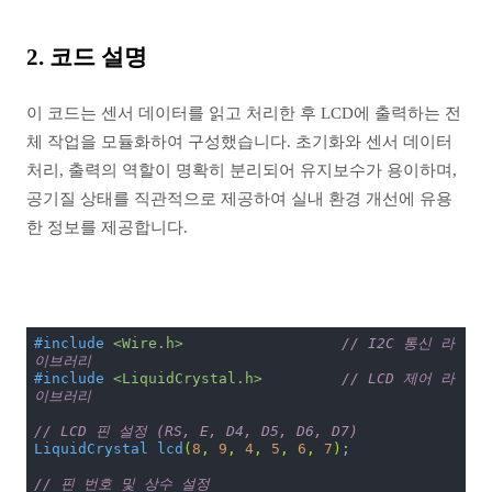
2. 코드 설명
이 코드는 센서 데이터를 읽고 처리한 후 LCD에 출력하는 전
체 작업을 모듈화하여 구성했습니다. 초기화와 센서 데이터
처리, 출력의 역할이 명확히 분리되어 유지보수가 용이하며,
공기질 상태를 직관적으로 제공하여 실내 환경 개선에 유용
한 정보를 제공합니다.
#
include
<Wire.h>
// I2C 통신 라
이브러리
#
include
<LiquidCrystal.h>
// LCD 제어 라
이브러리
// LCD 핀 설정 (RS, E, D4, D5, D6, D7)
LiquidCrystal 
lcd
(
8
, 
9
, 
4
, 
5
, 
6
, 
7
)
;

// 핀 번호 및 상수 설정