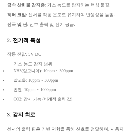
금속 산화물 감지층
: 가스 농도를 탐지하는 핵심 물질.
히터 코일
: 센서를 작동 온도로 유지하여 반응성을 높임.
전극 및 핀
: 신호 출력 및 전기 공급.
2.
전기적 특성
작동 전압: 5V DC
가스 농도 감지 범위:
NH3(암모니아): 10ppm ~ 300ppm
알코올: 10ppm ~ 300ppm
벤젠: 10ppm ~ 1000ppm
CO2: 감지 가능 (비례적 출력 값)
3.
감지 회로
센서의 출력 핀은 가변 저항을 통해 신호를 전달하며, 사용자