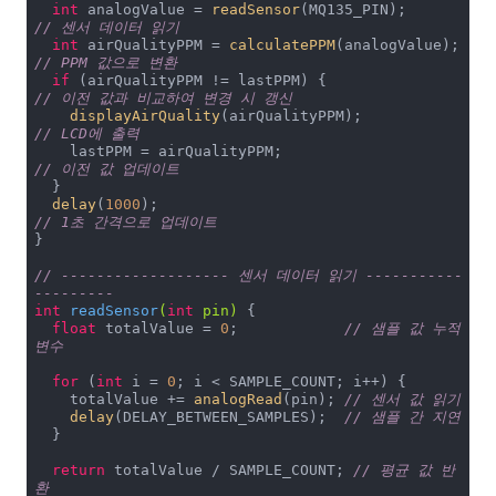
int
 analogValue = 
readSensor
(MQ135_PIN);        
// 센서 데이터 읽기
int
 airQualityPPM = 
calculatePPM
(analogValue); 
// PPM 값으로 변환
if
 (airQualityPPM != lastPPM) {                
// 이전 값과 비교하여 변경 시 갱신
displayAirQuality
(airQualityPPM);            
// LCD에 출력
    lastPPM = airQualityPPM;                     
// 이전 값 업데이트
  }

delay
(
1000
);                                   
// 1초 간격으로 업데이트
}

// ------------------- 센서 데이터 읽기 -----------
---------
int
readSensor
(
int
 pin)
{

float
 totalValue = 
0
;            
// 샘플 값 누적 
변수
for
 (
int
 i = 
0
; i < SAMPLE_COUNT; i++) {

    totalValue += 
analogRead
(pin); 
// 센서 값 읽기
delay
(DELAY_BETWEEN_SAMPLES);  
// 샘플 간 지연
  }

return
 totalValue / SAMPLE_COUNT; 
// 평균 값 반
환