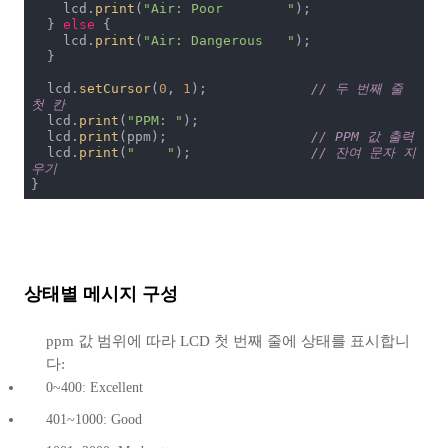
    lcd.
print
(
"Air: Poor        "
);

  } 
else
 {

    lcd.
print
(
"Air: Dangerous   "
);

  }

  lcd.
setCursor
(
0
, 
1
);             
// 두 번째 줄 
첫 칸
  lcd.
print
(
"PPM: "
);

  lcd.
print
(ppm);                  
// PPM 값 출력
  lcd.
print
(
"    "
);               
// 잔여 문자 지
우기
}
상태별 메시지 구성
ppm 값 범위에 따라 LCD 첫 번째 줄에 상태를 표시합니
다:
0~400: Excellent
401~1000: Good