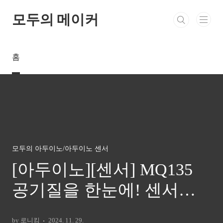
본문 바로가기
모두의 메이커
홈
모두의 아두이노/아두이노 센서
[아두이노][센서] MQ135
공기질을 한눈에! 센서와
LCD로 환경 모니터링 프
by 로니킴
2024. 11. 29.