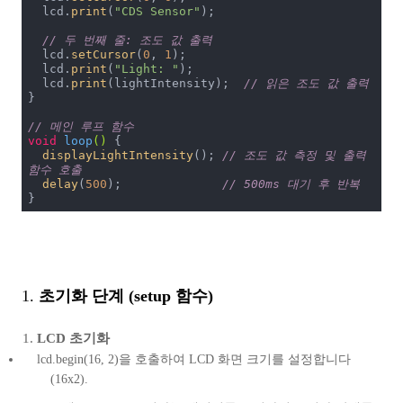
  lcd.
print
(
"CDS Sensor"
);

// 두 번째 줄: 조도 값 출력
  lcd.
setCursor
(
0
, 
1
);

  lcd.
print
(
"Light: "
);

  lcd.
print
(lightIntensity);  
// 읽은 조도 값 출력
}

// 메인 루프 함수
void
loop
()
{

displayLightIntensity
(); 
// 조도 값 측정 및 출력 
함수 호출
delay
(
500
);              
// 500ms 대기 후 반복
}
1.
초기화 단계 (setup 함수)
LCD 초기화
lcd.begin(16, 2)을 호출하여 LCD 화면 크기를 설정합니다
(16x2).