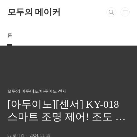
본문 바로가기
모두의 메이커
홈
모두의 아두이노/아두이노 센서
[아두이노][센서] KY-018
스마트 조명 제어! 조도 센
서로 조도 측정하기
by 로니킴
2024. 11. 19.