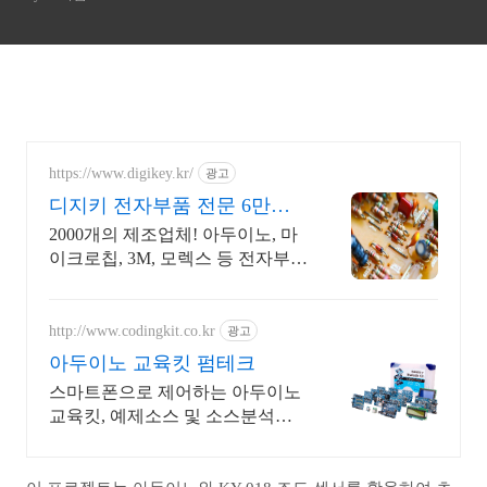
https://www.digikey.kr/
광고
디지키 전자부품 전문 6만원
이상 무료배송,당일발송
2000개의 제조업체! 아두이노, 마
이크로칩, 3M, 모렉스 등 전자부품
간편주문
http://www.codingkit.co.kr
광고
아두이노 교육킷 펌테크
스마트폰으로 제어하는 아두이노
교육킷, 예제소스 및 소스분석이
담긴 그림위주 메뉴얼