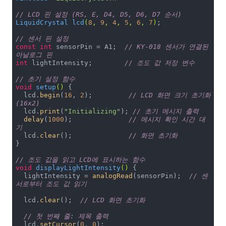
// LCD 핀 설정 (RS, E, D4, D5, D6, D7 순서)
LiquidCrystal 
lcd
(
8
, 
9
, 
4
, 
5
, 
6
, 
7
)
;

// 센서 핀 설정
const
int
 sensorPin = A1;  
// KY-018 센서가 연결된 
아날로그 핀
int
 lightIntensity;        
// 조도 값 저장 변수
// 초기 설정 함수
void
setup
()
{

  lcd.
begin
(
16
, 
2
);         
// LCD 화면 크기 초기화 
(16x2)
  lcd.
print
(
"Initializing"
); 
// 초기 메시지 출력
delay
(
1000
);              
// 메시지 확인 시간 대
기
  lcd.
clear
();              
// 화면 초기화
}

// 조도 값을 읽고 LCD에 표시하는 함수
void
displayLightIntensity
()
{

  lightIntensity = 
analogRead
(sensorPin);  
// 센
서로부터 조도 값 읽기
  lcd.
clear
();  
// LCD 화면 초기화
// 첫 번째 줄: 제목 출력
  lcd.
setCursor
(
0
, 
0
);
