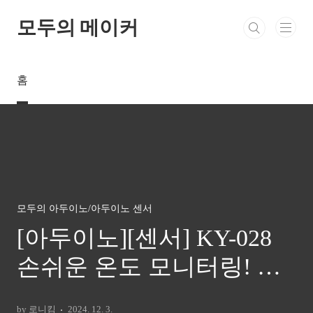
본문 바로가기
모두의 메이커
홈
모두의 아두이노/아두이노 센서
[아두이노][센서] KY-028
손쉬운 온도 모니터링! 디
지털 온도 센서로 실시간
by 로니킴
2024. 12. 3.