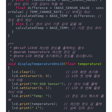
// 센서 값이 기준 값보다 작을 때
float
 difference = (BASE_SENSOR_VALUE - sens
orValue) / TEMP_CHANGE_RATE; 
// 부족값 계산
    calculatedTemp = BASE_TEMP + difference; 
// 
온도 증가 계산
  } 
else
 { 
// 센서 값이 기준 값과 같을 때
    calculatedTemp = BASE_TEMP; 
// 기준 온도 유지
  }

}

/**

 * @brief LCD에 계산된 온도를 출력하는 함수

 * @param temperature 계산된 온도 값

 * @note LCD 화면을 초기화하고 온도를 표시합니다.

 */
void
displayTemperatureOnLCD
(
float
 temperature)
{

  lcd.
clear
();               
// LCD 화면 초기화
  lcd.
setCursor
(
0
, 
0
);       
// LCD 첫 번째 줄로 
커서 이동
  lcd.
print
(
"KY-028 Sensor"
); 
// 센서 이름 출력
  lcd.
setCursor
(
0
, 
1
);       
// LCD 두 번째 줄로 
커서 이동
  lcd.
print
(
"Temp: "
);       
// 온도 표시 텍스트 출
력
  lcd.
print
(temperature);   
// 계산된 온도 값 출력
  lcd.
print
(
" C"
);          
// 섭씨 단위 표시
}