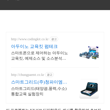
데이터 출력하기
http://www.codingkit.co.kr
광고
아두이노 교육킷 펌테크
스마트폰으로 제어하는 아두이노
교육킷, 예제소스 및 소스분석이
담긴 그림위주 메뉴얼
http://chungpaemt.co.kr
광고
스마트그리드(주)청파이엠티
교육장비 잘 만드는 업체
스마트그리드(태양광,풍력,수소)
통합교육 실험장치