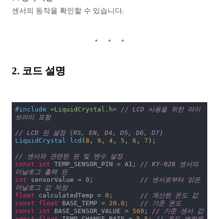
센서의 동작을 확인할 수 있습니다.
2. 코드 설명
#
include
<LiquidCrystal.h>
// LCD 사용을 위한 라이
브러리 포함
// LCD 핀 설정 (RS, EN, D4, D5, D6, D7)
LiquidCrystal 
lcd
(
8
, 
9
, 
4
, 
5
, 
6
, 
7
)
;

// 센서와 관련된 핀 및 변수 설정
const
int
 TEMP_SENSOR_PIN = A1; 
// KY-028 센서의 
아날로그 출력 핀
int
 sensorValue = 
0
;            
// 센서로부터 읽은 
아날로그 값 저장
float
 calculatedTemp = 
0
;       
// 계산된 온도 값
const
float
 BASE_TEMP = 
20.0
;   
// 기준 온도
const
int
 BASE_SENSOR_VALUE = 
560
; 
// 기준 센서 값
const
float
 TEMP_CHANGE_RATE = 
5.5
; 
// 온도 변화율