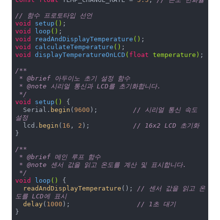
// 함수 프로토타입 선언
void
setup
()
void
loop
()
void
readAndDisplayTemperature
()
void
calculateTemperature
()
void
displayTemperatureOnLCD
(
float
 temperature)
;

/**

 * @brief 아두이노 초기 설정 함수

 * @note 시리얼 통신과 LCD를 초기화합니다.

 */
void
setup
()
{

  Serial.
begin
(
9600
);         
// 시리얼 통신 속도 
설정
  lcd.
begin
(
16
, 
2
);           
// 16x2 LCD 초기화
}

/**

 * @brief 메인 루프 함수

 * @note 센서 값을 읽고 온도를 계산 및 표시합니다.

 */
void
loop
()
{

readAndDisplayTemperature
(); 
// 센서 값을 읽고 온
도를 LCD에 표시
delay
(
1000
);                 
// 1초 대기
}
