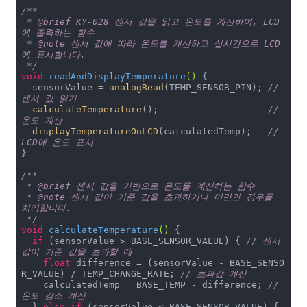
/**

 * @brief KY-028 센서 값을 읽고 온도를 계산하며, LCD
에 출력하는 함수

 * @note 센서 값에 따라 온도를 계산하고 실시간으로 LCD
에 표시합니다.

 */
void
readAndDisplayTemperature
()
{

  sensorValue = 
analogRead
(TEMP_SENSOR_PIN); 
// 
센서 값 읽기
calculateTemperature
();                    
// 
온도 계산
displayTemperatureOnLCD
(calculatedTemp);   
// 
LCD에 온도 표시
}

/**

 * @brief 센서 값을 기반으로 온도를 계산하는 함수

 * @note 센서 값이 기준 값을 초과하거나 미만인 경우를 
처리합니다.

 */
void
calculateTemperature
()
{

if
 (sensorValue > BASE_SENSOR_VALUE) { 
// 센서 
값이 기준 값을 초과할 때
float
 difference = (sensorValue - BASE_SENSO
R_VALUE) / TEMP_CHANGE_RATE; 
// 초과값 계산
    calculatedTemp = BASE_TEMP - difference; 
// 
온도 감소 계산
  } 
else
if
 (sensorValue < BASE_SENSOR_VALUE) { 