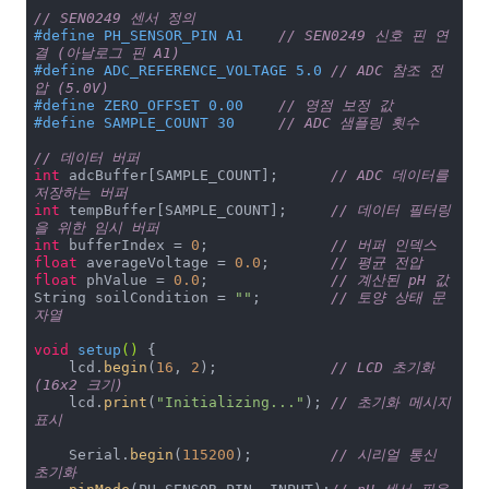
// SEN0249 센서 정의
#
define
 PH_SENSOR_PIN A1    
// SEN0249 신호 핀 연
결 (아날로그 핀 A1)
#
define
 ADC_REFERENCE_VOLTAGE 5.0 
// ADC 참조 전
압 (5.0V)
#
define
 ZERO_OFFSET 0.00    
// 영점 보정 값
#
define
 SAMPLE_COUNT 30     
// ADC 샘플링 횟수
// 데이터 버퍼
int
 adcBuffer[SAMPLE_COUNT];      
// ADC 데이터를 
저장하는 버퍼
int
 tempBuffer[SAMPLE_COUNT];     
// 데이터 필터링
을 위한 임시 버퍼
int
 bufferIndex = 
0
;              
// 버퍼 인덱스
float
 averageVoltage = 
0.0
;       
// 평균 전압
float
 phValue = 
0.0
;              
// 계산된 pH 값
String soilCondition = 
""
;        
// 토양 상태 문
자열
void
setup
()
{

    lcd.
begin
(
16
, 
2
);             
// LCD 초기화 
(16x2 크기)
    lcd.
print
(
"Initializing..."
); 
// 초기화 메시지 
표시
    Serial.
begin
(
115200
);         
// 시리얼 통신 
초기화