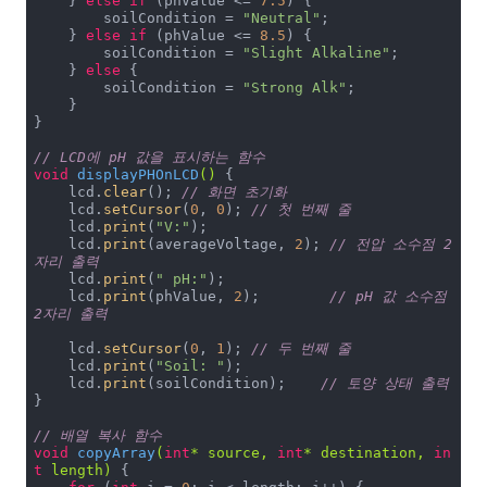
    } 
else
if
 (phValue <= 
7.5
) {

        soilCondition = 
"Neutral"
;

    } 
else
if
 (phValue <= 
8.5
) {

        soilCondition = 
"Slight Alkaline"
;

    } 
else
 {

        soilCondition = 
"Strong Alk"
;

    }

}

// LCD에 pH 값을 표시하는 함수
void
displayPHOnLCD
()
{

    lcd.
clear
(); 
// 화면 초기화
    lcd.
setCursor
(
0
, 
0
); 
// 첫 번째 줄
    lcd.
print
(
"V:"
);

    lcd.
print
(averageVoltage, 
2
); 
// 전압 소수점 2
자리 출력
    lcd.
print
(
" pH:"
);

    lcd.
print
(phValue, 
2
);        
// pH 값 소수점 
2자리 출력
    lcd.
setCursor
(
0
, 
1
); 
// 두 번째 줄
    lcd.
print
(
"Soil: "
);

    lcd.
print
(soilCondition);    
// 토양 상태 출력
}

// 배열 복사 함수
void
copyArray
(
int
* source, 
int
* destination, 
in
t
 length)
{
