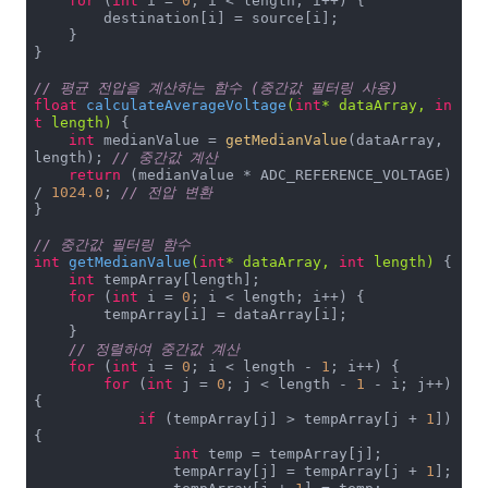
for
 (
int
 i = 
0
; i < length; i++) {

        destination[i] = source[i];

    }

}

// 평균 전압을 계산하는 함수 (중간값 필터링 사용)
float
calculateAverageVoltage
(
int
* dataArray, 
in
t
 length)
{

int
 medianValue = 
getMedianValue
(dataArray, 
length); 
// 중간값 계산
return
 (medianValue * ADC_REFERENCE_VOLTAGE) 
/ 
1024.0
; 
// 전압 변환
}

// 중간값 필터링 함수
int
getMedianValue
(
int
* dataArray, 
int
 length)
{

int
 tempArray[length];

for
 (
int
 i = 
0
; i < length; i++) {

        tempArray[i] = dataArray[i];

    }

// 정렬하여 중간값 계산
for
 (
int
 i = 
0
; i < length - 
1
; i++) {

for
 (
int
 j = 
0
; j < length - 
1
 - i; j++) 
{

if
 (tempArray[j] > tempArray[j + 
1
]) 
{

int
 temp = tempArray[j];

                tempArray[j] = tempArray[j + 
1
];
